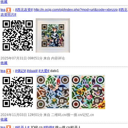
收藏
tea
：
#西北农资#
http://n.ocjg.com/oji/index.php?mod=url&code=xbnzzp
#西北
农资照片#
2025年07月31日 09时51分 来自 内容评论
收藏
tea
：
#偶记#
#daai#
#大爱#
datv1
2024年11月03日 12时01分 来自 二维码.cn/搜一搜.cn/记忆.cn
收藏
tea
：
#机器人#
JQiR.cn
#助搜#
搜一搜.cn/机器人