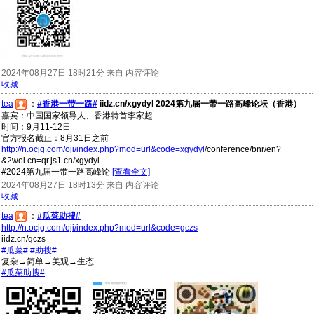
2024年08月27日 18时21分 来自 内容评论
收藏
tea
：
#香港一带一路#
iidz.cn/xgydyl 2024第九届一带一路高峰论坛（香港）
嘉宾：中国国家领导人、香港特首李家超
时间：9月11-12日
官方报名截止：8月31日之前
http://n.ocjg.com/oji/index.php?mod=url&code=xgydyl
/conference/bnr/en?
&2wei.cn=qr.js1.cn/xgydyl
#2024第九届一带一路高峰论
[查看全文]
2024年08月27日 18时13分 来自 内容评论
收藏
tea
：
#瓜菜助搜#
http://n.ocjg.com/oji/index.php?mod=url&code=gczs
iidz.cn/gczs
#瓜菜#
#助搜#
复杂→简单→美观→生态
#瓜菜助搜#