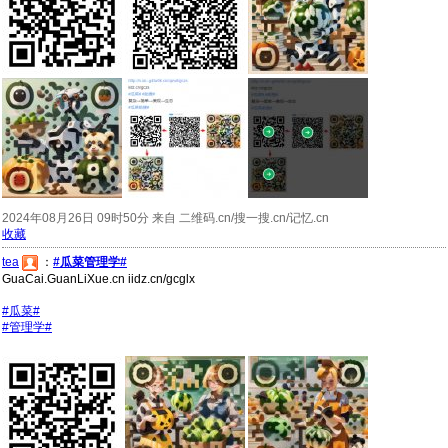
2024年08月26日 09时50分 来自 二维码.cn/搜一搜.cn/记忆.cn
收藏
tea
：
#瓜菜管理学#
GuaCai.GuanLiXue.cn iidz.cn/gcglx
#瓜菜#
#管理学#