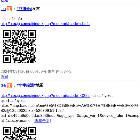
tea
：
#丝博会#
发布
iidz.cn/sbhfb
http://n.ocjg.com/oji/index.php?mod=url&code=sbhfb
2024年09月20日 06时59分 来自 内容评论
收藏
tea
：
#华宇绿洲#
地图
http://n.ocjg.com/oji/index.php?mod=url&code=O222
iidz.cn/hylzdt
qr.js1.cn/hylzdt
https://map.baidu.com/poi/%E5%8D%8E%E5%AE%87%E7%BB%BF%E6%B4%
B2/@12529325.85,4526399.51,19z?
uid=dfc496b6d0ef2dae8936ee5f&ugc_type=3&ugc_ver=1&device_ratio=1&comp
at=1&pcevaname=
[查看全文]