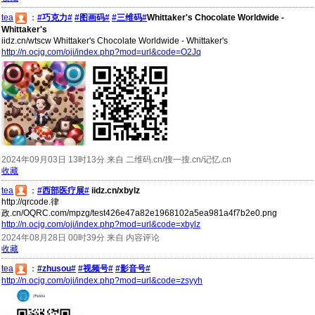
tea
：
#巧克力#
#图画码#
#三维码#
Whittaker's Chocolate Worldwide -
Whittaker's
iidz.cn/wtscw Whittaker's Chocolate Worldwide - Whittaker's
http://n.ocjg.com/oji/index.php?mod=url&code=O2Jq
2024年09月03日 13时13分 来自 二维码.cn/搜一搜.cn/记忆.cn
收藏
tea
：
#西部医疗展#
iidz.cn/xbylz
http://qrcode.律
政.cn/OQRC.com/mpzg/test426e47a82e1968102a5ea981a4f7b2e0.png
http://n.ocjg.com/oji/index.php?mod=url&code=xbylz
2024年08月28日 00时39分 来自 内容评论
收藏
tea
：
#zhusou#
#视频号#
#影音号#
http://n.ocjg.com/oji/index.php?mod=url&code=zsyyh