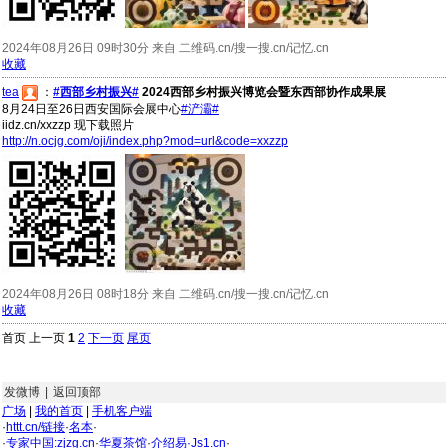
2024年08月26日 09时30分 来自 二维码.cn/搜一搜.cn/记忆.cn
收藏
tea
：
#西部乡村振兴#
2024西部乡村振兴博览会暨东西部协作成果展
8月24日至26日西安国际会展中心
#浐灞#
iidz.cn/xxzzp 现下载照片
http://n.ocjg.com/oji/index.php?mod=url&code=xxzzp
2024年08月26日 08时18分 来自 二维码.cn/搜一搜.cn/记忆.cn
收藏
首页 上一页
1
2
下一页
尾页
发微博
|
返回顶部
广场
|
我的首页
|
手机客户端
·
httt.cn/链接
·
名本
·
·
专家中国:zjzg.cn
·
华夏茶馆
·
介绍易·Js1.cn
·