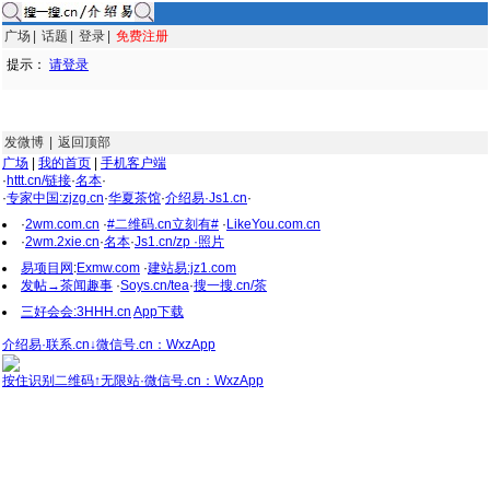
广场
|
话题
|
登录
|
免费注册
提示：
请登录
发微博
|
返回顶部
广场
|
我的首页
|
手机客户端
·
httt.cn/链接
·
名本
·
·
专家中国:zjzg.cn
·
华夏茶馆
·
介绍易·Js1.cn
·
·
2wm.com.cn
·
#二维码.cn立刻有#
·
LikeYou.com.cn
·
2wm.2xie.cn
·
名本
·
Js1.cn/zp ·照片
易项目网
:
Exmw.com
·
建站易:jz1.com
发帖→茶闻趣事
·
Soys.cn/tea
·
搜一搜.cn/茶
三好会会:3HHH.cn
App下载
介绍易·联系.cn↓微信号.cn：WxzApp
按住识别二维码↑无限站·微信号.cn：WxzApp