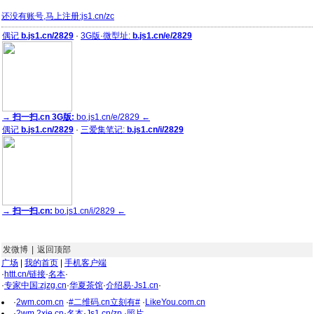
还没有账号,马上注册:js1.cn/zc
偶记
b.js1.cn/2829
·
3G版·微型址:
b.js1.cn/e/2829
→
扫一扫.cn 3G版:
bo.js1.cn/e/2829 ←
偶记
b.js1.cn/2829
·
三爱集笔记:
b.js1.cn/i/2829
→
扫一扫.cn:
bo.js1.cn/i/2829 ←
发微博
|
返回顶部
广场
|
我的首页
|
手机客户端
·
httt.cn/链接
·
名本
·
·
专家中国:zjzg.cn
·
华夏茶馆
·
介绍易·Js1.cn
·
·
2wm.com.cn
·
#二维码.cn立刻有#
·
LikeYou.com.cn
·
2wm.2xie.cn
·
名本
·
Js1.cn/zp ·照片