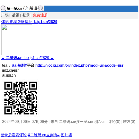
广场
|
话题
|
登录
|
免费注册
偶记·电脑版微型址:
b.js1.cn/2829
→
二维码.cn:
bo.js1.cn/2829 ←
tea：
#ai短剧#
平台
http://n.ocjg.com/oji/index.php?mod=url&code=iisr
iidz.cn/iisr
ai.iisr.cn
2024年09月06日 07时06分 | 来自 二维码.cn/搜一搜.cn/记忆.cn | 评论(0) | 转发(0)
登录后发表评论
·
#二维码.cn立刻有#
·
图片墙