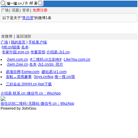
广场
|
话题
|
登录
|
免费注册
以下是关于"
李总理
"的微博1条
发微博
|
返回顶部
广场
|
我的首页
|
手机客户端
·
httt.cn/链接
·
名本
·
·
专家中国:zjzg.cn
·
华夏茶馆
·
介绍易·Js1.cn
·
·
2wm.com.cn
·
#二维码.cn立刻有#
·
LikeYou.com.cn
·
2wm.2xie.cn
·
名本
·
Js1.cn/zp ·照片
易项目网
:
Exmw.com
·
建站易:jz1.com
发帖→茶闻趣事
·
Soys.cn/tea
·
搜一搜.cn/茶
三好会会:3HHH.cn
App下载
介绍易·联系.cn↓微信号.cn：WxzApp
按住识别二维码↑无限站·微信号.cn：WxzApp
Powered by JishiGou