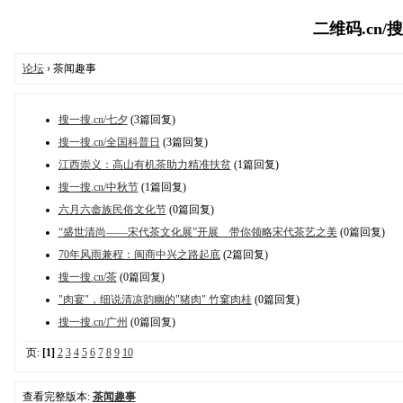
二维码.cn/搜一
论坛
› 茶闻趣事
搜一搜.cn/七夕
(3篇回复)
搜一搜.cn/全国科普日
(3篇回复)
江西崇义：高山有机茶助力精准扶贫
(1篇回复)
搜一搜.cn/中秋节
(1篇回复)
六月六畲族民俗文化节
(0篇回复)
“盛世清尚——宋代茶文化展”开展 带你领略宋代茶艺之美
(0篇回复)
70年风雨兼程：闽商中兴之路起底
(2篇回复)
搜一搜.cn/茶
(0篇回复)
"肉宴"，细说清凉韵幽的"猪肉" 竹窠肉桂
(0篇回复)
搜一搜.cn/广州
(0篇回复)
页:
[1]
2
3
4
5
6
7
8
9
10
查看完整版本:
茶闻趣事